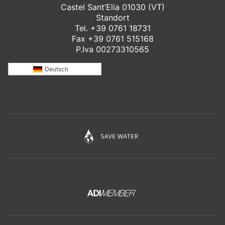
Der für die Verarbeitung Verantwortliche führt kein „Profiling“ mit
Castel Sant’Elia 01030 (VT)
Ihren personenbezogenen Daten durch. Daher wird sie Ihnen keine
Standort
Werbematerialien und/oder Newsletter über ihre eigenen Produkte
Tel.
+39 0761 18731
oder die von Dritten, die Sie besonders interessieren, zusenden.
Fax +39 0761 515168
Datenübertragung
P.Iva 00273310565
Der Inhaber der Datenverarbeitung gibt Ihre personenbezogenen
Daten nicht an Dritte weiter.
Deutsch
Geolokalisierung
Die Website verwendet keine Geolokalisierungstools für die IP-
Adresse des Nutzers.
Curriculum Vitae
Es ist nicht möglich, Lebensläufe über die Website zu versenden.
Ihre Daten werden daher nicht für diese Zwecke verarbeitet.
Buchungsservice
Auf der Website sind keine Terminbuchungssysteme Dritter aktiv.
Ihre Daten werden daher nicht zu diesem Zweck verarbeitet. In
jedem Fall können Sie sich jederzeit an den für die Verarbeitung
Verantwortlichen unter den oben genannten Kontaktdaten wenden.
Fotografie e video