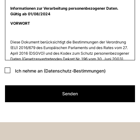
Informationen zur Verarbeitung personenbezogener Daten
.
Gültig ab 01/08/2024
VORWORT
Diese Dokument berücksichtigt die Bestimmungen der Verordnung
(EU) 2016/679 des Europäischen Parlaments und des Rates vom 27.
April 2016 (DSGVO) und des Kodex zum Schutz personenbezogener
Daten (Gesetzesvertretendes Dekret Nr. 196 vom 30. Juni 2003).
Dieses Dokument wurde in Übereinstimmung mit den Richtlinien der
Datenschutzbehörde (insbesondere den Richtlinien zur Bekämpfung
Ich nehme an
(Datenschutz-Bestimmungen)
von Spam, die von der Datenschutzbehörde am 4. Juli 2013
herausgegeben wurden) verfasst.
Senden
Inhaber der Datenverarbeitung
: Ceramica Globo S.p.a. Località La
Chiusa, 01030 Castel Sant’Elia – Viterbo (VT)
Website, auf die sich diese Datenschutzrichtlinie
bezieht: https://ceramicaglobo.de (
Website
).
Der Inhaber der Datenverarbeitung hat keinen behördlichen
Datenschutzbeauftragten (DSB) bestellt. Daher können Sie Ihre