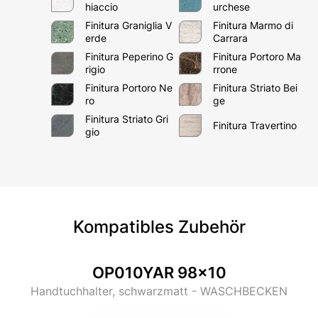
hiaccio
urchese
Finitura Graniglia V
Finitura Marmo di
erde
Carrara
Finitura Peperino G
Finitura Portoro Ma
rigio
rrone
Finitura Portoro Ne
Finitura Striato Bei
ro
ge
Finitura Striato Gri
Finitura Travertino
gio
Email*
Passwort*
Kompatibles Zubehör
OP010YAR 98x10
Handtuchhalter, schwarzmatt - WASCHBECKEN
Anmeldung