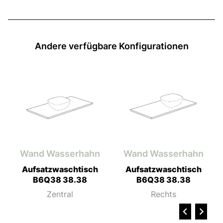
Andere verfügbare Konfigurationen
h
Wand Wasserhahn
Wand Wasserhahn
Aufsatzwaschtisch
Aufsatzwaschtisch
B6Q38 38.38
B6Q38 38.38
Zentral
Rechts