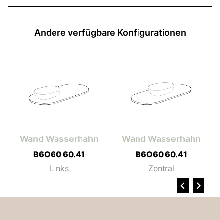
Andere verfügbare Konfigurationen
h
Wand Wasserhahn
Wand Wasserhahn
B6O60 60.41
B6O60 60.41
Links
Zentral