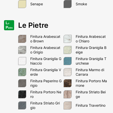
Senape
Smoke
Le Pietre
Finitura Arabescat
Finitura Arabescat
o Brown
o Chiaro
Finitura Arabescat
Finitura Graniglia B
Email*
o Grigio
eige
Finitura Graniglia G
Finitura Graniglia T
hiaccio
urchese
Finitura Graniglia V
Finitura Marmo di
erde
Carrara
Passwort*
Finitura Peperino G
Finitura Portoro Ma
rigio
rrone
Finitura Portoro Ne
Finitura Striato Bei
ro
ge
Finitura Striato Gri
Finitura Travertino
Anmeldung
gio