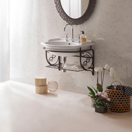
asswort*
Anmeldung
asswort-Wiederherstellung