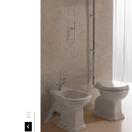
P
P
2/3