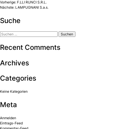
Beitragsnavigation
Vorherige:
F.LLI RUNCI S.R.L.
Nächste:
LAMPUGNANI S.a.s.
Suche
Suchen
nach:
Recent Comments
Archives
Categories
Keine Kategorien
Meta
Anmelden
Eintrags-Feed
Kommentar-Feed