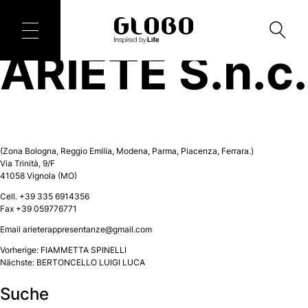
ARIETE S.n.c.
(Zona Bologna, Reggio Emilia, Modena, Parma, Piacenza, Ferrara.)
Via Trinità, 9/F
41058 Vignola (MO)
Cell. +39 335 6914356
Fax +39 059776771
Email
arieterappresentanze@gmail.com
Beitragsnavigation
Vorherige:
FIAMMETTA SPINELLI
Nächste:
BERTONCELLO LUIGI LUCA
Suche